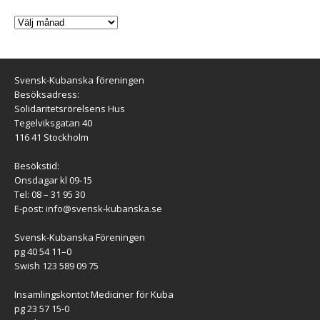
Svensk-Kubanska föreningen
Besöksadress:
Solidaritetsrörelsens Hus
Tegelviksgatan 40
116 41 Stockholm
Besökstid:
Onsdagar kl 09-15
Tel: 08 – 31 95 30
E-post:
info@svensk-kubanska.se
Svensk-Kubanska Föreningen
pg 40 54 11–0
Swish 123 589 09 75
Insamlingskontot Mediciner för Kuba
pg 23 57 15-0