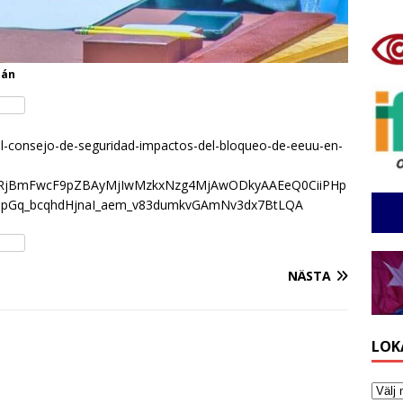
mán
el-consejo-de-seguridad-impactos-del-bloqueo-de-eeuu-en-
zcnRjBmFwcF9pZBAyMjIwMzkxNzg4MjAwODkyAAEeQ0CiiPHp
PpGq_bcqhdHjnaI_aem_v83dumkvGAmNv3dx7BtLQA
NÄSTA
LOK