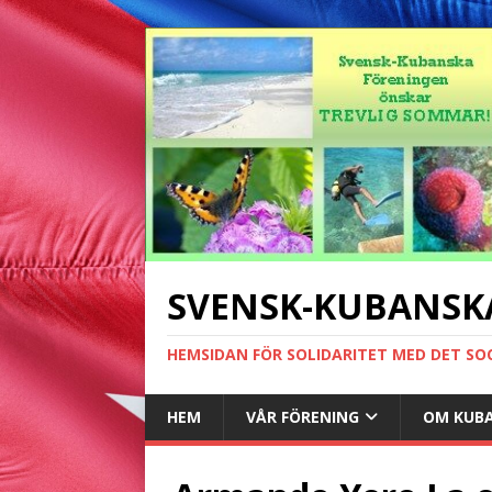
SVENSK-KUBANSK
HEMSIDAN FÖR SOLIDARITET MED DET SO
HEM
VÅR FÖRENING
OM KUB