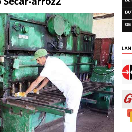
 Secar-arroz2
BL
BU
GE
LÄN