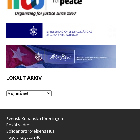
LOKALT ARKIV
Svensk-Kubanska föreningen
Besöksadress:
Solidaritetsrörelsens Hus
Tegelviksgatan 40