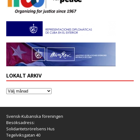
LOKALT ARKIV
Svensk-Kubanska föreningen
Besöksadress:
Solidaritetsrörelsens Hus
Tegelviksgatan 40