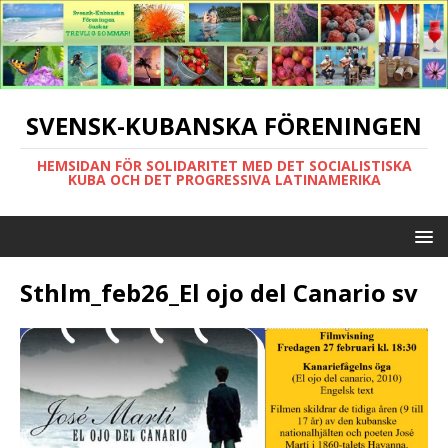
SVENSK-KUBANSKA FÖRENINGEN
HEMSIDAN FÖR SOLIDARITET MED DET SOCIALISTISKA
KUBA OCH DET PROGRESSIVA LATINAMERIKA
Sthlm_feb26_El ojo del Canario sv