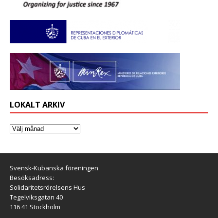
LOKALT ARKIV
Svensk-Kubanska föreningen
Besöksadress:
Solidaritetsrörelsens Hus
Tegelviksgatan 40
116 41 Stockholm