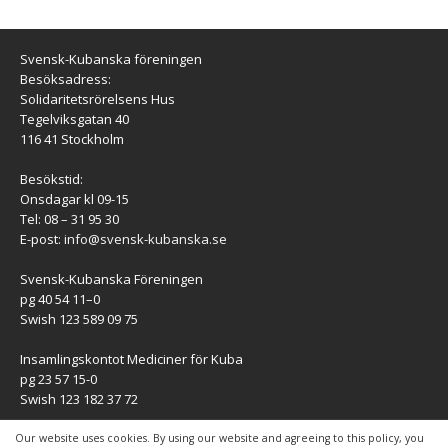
Svensk-Kubanska föreningen
Besöksadress:
Solidaritetsrörelsens Hus
Tegelviksgatan 40
116 41 Stockholm
Besökstid:
Onsdagar kl 09-15
Tel: 08 – 31 95 30
E-post:
info@svensk-kubanska.se
Svensk-Kubanska Föreningen
pg 40 54 11–0
Swish 123 589 09 75
Insamlingskontot Mediciner för Kuba
pg 23 57 15-0
Swish 123 182 37 72
KONTAKT
Our website uses cookies. By using our website and agreeing to this policy, you