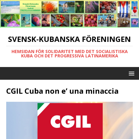
SVENSK-KUBANSKA FÖRENINGEN
HEMSIDAN FÖR SOLIDARITET MED DET SOCIALISTISKA
KUBA OCH DET PROGRESSIVA LATINAMERIKA
CGIL Cuba non e’ una minaccia