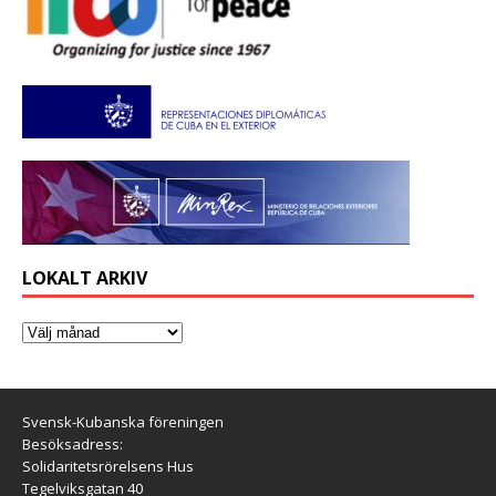
LOKALT ARKIV
Svensk-Kubanska föreningen
Besöksadress:
Solidaritetsrörelsens Hus
Tegelviksgatan 40