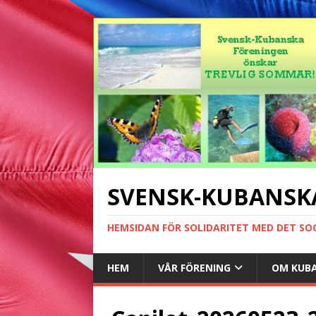
SVENSK-KUBANSK
HEMSIDAN FÖR SOLIDARITET MED DET SO
HEM
VÅR FÖRENING
OM KUB