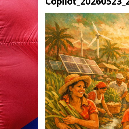
Copilot_20260523_