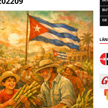
202209
BL
BU
GE
LÄN