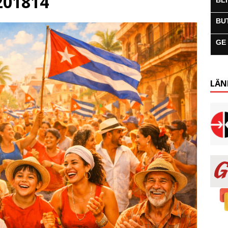
201814
BL
BU
GE
LÄN