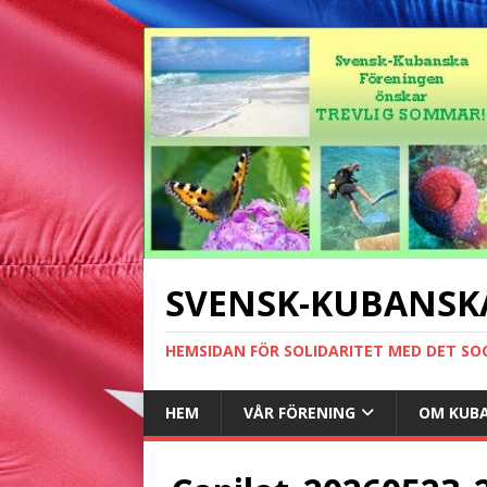
SVENSK-KUBANSK
HEMSIDAN FÖR SOLIDARITET MED DET SO
HEM
VÅR FÖRENING
OM KUB