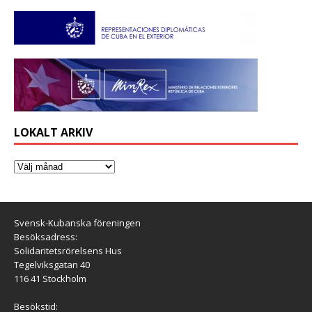
LOKALT ARKIV
Svensk-Kubanska föreningen
Besöksadress:
Solidaritetsrörelsens Hus
Tegelviksgatan 40
116 41 Stockholm
Besökstid: