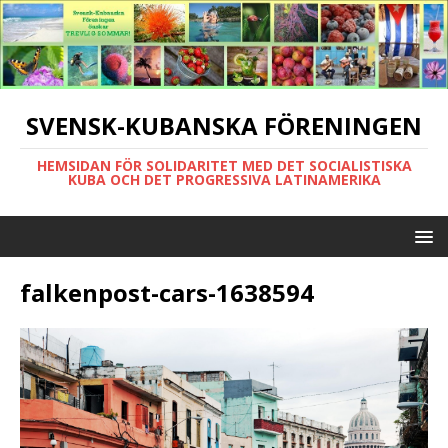
SVENSK-KUBANSKA FÖRENINGEN
HEMSIDAN FÖR SOLIDARITET MED DET SOCIALISTISKA
KUBA OCH DET PROGRESSIVA LATINAMERIKA
falkenpost-cars-1638594