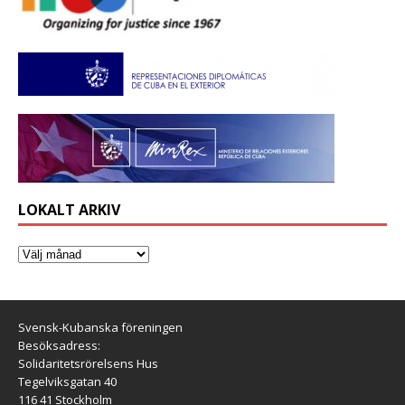
LOKALT ARKIV
Svensk-Kubanska föreningen
Besöksadress:
Solidaritetsrörelsens Hus
Tegelviksgatan 40
116 41 Stockholm