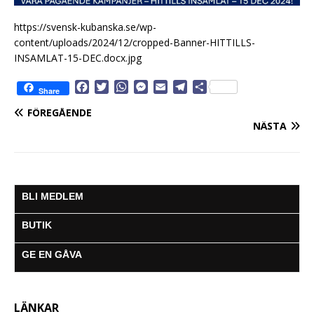
https://svensk-kubanska.se/wp-
content/uploads/2024/12/cropped-Banner-HITTILLS-
INSAMLAT-15-DEC.docx.jpg
F
T
W
M
E
T
D
Share
a
w
h
e
m
e
e
FÖREGÅENDE
c
i
a
s
a
l
l
NÄSTA
e
t
t
s
i
e
a
b
t
s
e
l
g
o
e
A
n
r
o
r
p
g
a
k
p
e
m
BLI MEDLEM
r
BUTIK
GE EN GÅVA
LÄNKAR