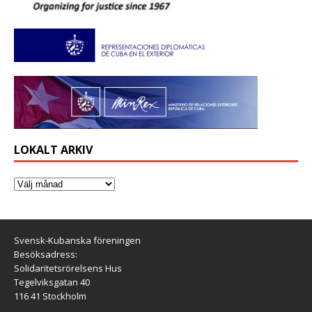
LOKALT ARKIV
Svensk-Kubanska föreningen
Besöksadress:
Solidaritetsrörelsens Hus
Tegelviksgatan 40
116 41 Stockholm