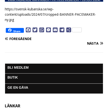
https://svensk-kubanska.se/wp-
content/uploads/2024/07/cropped-BANNER-PACEMAKER-
ny.jpg
F
T
W
M
E
T
D
Share
a
w
h
e
m
e
e
FÖREGÅENDE
c
i
a
s
a
l
l
NÄSTA
e
t
t
s
i
e
a
b
t
s
e
l
g
o
e
A
n
r
o
r
p
g
a
k
p
e
m
BLI MEDLEM
r
BUTIK
GE EN GÅVA
LÄNKAR