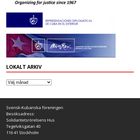
LOKALT ARKIV
Svensk-Kubanska föreningen
Besöksadress:
Solidaritetsrörelsens Hus
Tegelviksgatan 40
116 41 Stockholm