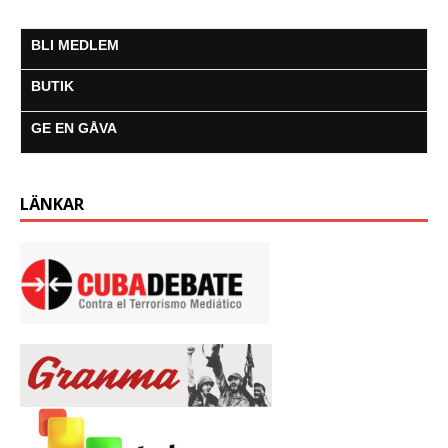
o
r
p
g
a
k
p
e
m
BLI MEDLEM
r
BUTIK
GE EN GÅVA
LÄNKAR