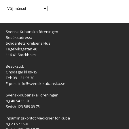
Svensk-Kubanska föreningen
Besöksadress:
Solidaritetsrörelsens Hus
Tegelviksgatan 40
116 41 Stockholm
Besökstid:
Onsdagar kl 09-15
Tel: 08 – 31 95 30
E-post:
info@svensk-kubanska.se
Svensk-Kubanska Föreningen
pg 40 54 11–0
Swish 123 589 09 75
Insamlingskontot Mediciner för Kuba
pg 23 57 15-0