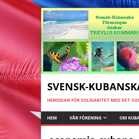
SVENSK-KUBANSK
HEMSIDAN FÖR SOLIDARITET MED DET SO
HEM
VÅR FÖRENING
OM KUB