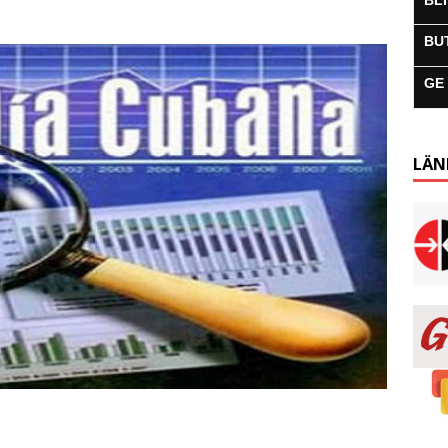
BL
BU
GE
LÄN