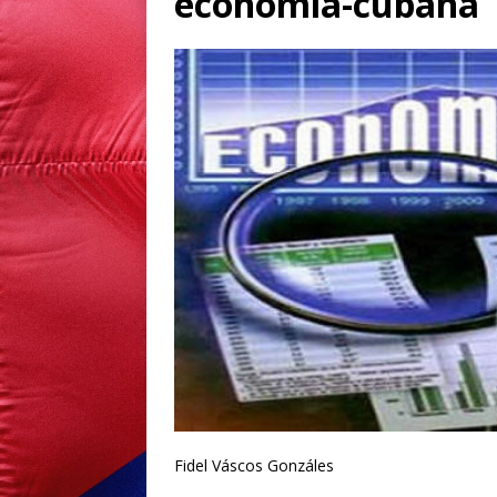
economia-cubana
Fidel Váscos Gonzáles