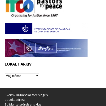
LOKALT ARKIV
Svensk-Kubanska föreningen
Besöksadress:
Solidaritetsrörelsens Hus