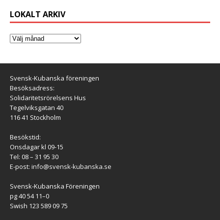
LOKALT ARKIV
Svensk-Kubanska föreningen
Besöksadress:
Solidaritetsrörelsens Hus
Tegelviksgatan 40
116 41 Stockholm
Besökstid:
Onsdagar kl 09-15
Tel: 08 – 31 95 30
E-post:
info@svensk-kubanska.se
Svensk-Kubanska Föreningen
pg 40 54 11–0
Swish 123 589 09 75