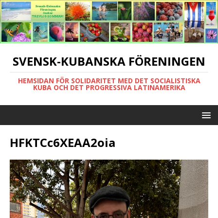
SVENSK-KUBANSKA FÖRENINGEN
HEMSIDAN FÖR SOLIDARITET MED DET SOCIALISTISKA
KUBA OCH DET PROGRESSIVA LATINAMERIKA
HFKTCc6XEAA2oia