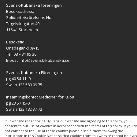
Svensk-Kubanska föreningen
Besöksadress:
Solidaritetsrörelsens Hus
Tegelviksgatan 40
116 41 Stockholm
Besökstid:
Onsdagar kl 09-15
Tel: 08 – 31 95 30
E-post:
info@svensk-kubanska.se
Svensk-Kubanska Föreningen
pg 40 54 11–0
Swish 123 589 09 75
Insamlingskontot Mediciner för Kuba
pg 23 57 15-0
Swish 123 182 37 72
KONTAKT
Our website uses cookies. By using our website and agreeing to this policy, you
consent to our use of cookies in accordance with the terms of this policy. If you d
not consent to the use of these cookies please disable them following the
Kontaktuppgifter
instructions in this Cookie Notice so that cookies from this website cannot be pla