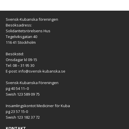
Svensk-Kubanska föreningen
Besöksadress:
Solidaritetsrörelsens Hus
Tegelviksgatan 40
116 41 Stockholm
Besökstid:
Onsdagar kl 09-15
Tel: 08 – 31 95 30
E-post:
info@svensk-kubanska.se
Svensk-Kubanska Föreningen
pg 40 54 11–0
Swish 123 589 09 75
Insamlingskontot Mediciner för Kuba
pg 23 57 15-0
Swish 123 182 37 72
KONTAKT