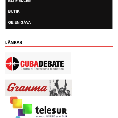
BLI MEDLEM
r
BUTIK
GE EN GÅVA
LÄNKAR