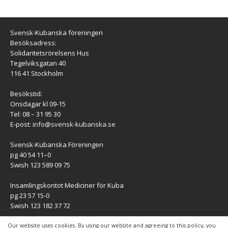
Svensk-Kubanska föreningen
Besöksadress:
Solidaritetsrörelsens Hus
Tegelviksgatan 40
116 41 Stockholm
Besökstid:
Onsdagar kl 09-15
Tel: 08 – 31 95 30
E-post:
info@svensk-kubanska.se
Svensk-Kubanska Föreningen
pg 40 54 11–0
Swish 123 589 09 75
Insamlingskontot Mediciner för Kuba
pg 23 57 15-0
Swish 123 182 37 72
KONTAKT
Our website uses cookies. By using our website and agreeing to this policy, you