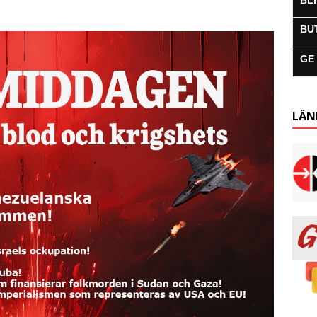
BL
BU
GE
LÄN