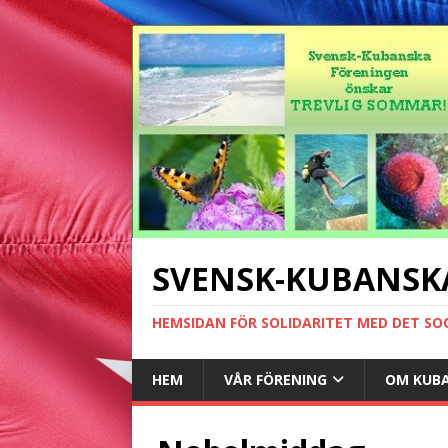
SVENSK-KUBANSK
HEMSIDAN FÖR SOLIDARITET MED DET SO
HEM
VÅR FÖRENING
OM KUB