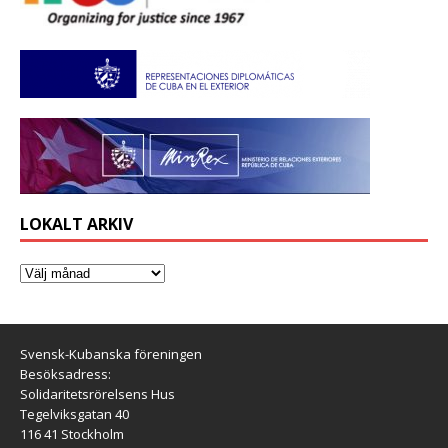
LOKALT ARKIV
Svensk-Kubanska föreningen
Besöksadress:
Solidaritetsrörelsens Hus
Tegelviksgatan 40
116 41 Stockholm