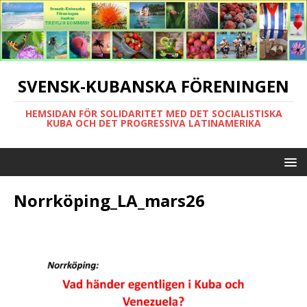
SVENSK-KUBANSKA FÖRENINGEN
HEMSIDAN FÖR SOLIDARITET MED DET SOCIALISTISKA
KUBA OCH DET PROGRESSIVA LATINAMERIKA
Norrköping_LA_mars26