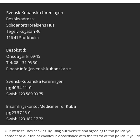
Svensk-Kubanska föreningen
Besöksadress:
Solidaritetsrörelsens Hus
Tegelviksgatan 40
116 41 Stockholm
Besökstid:
Onsdagar kl 09-15
Tel: 08 – 31 95 30
E-post:
info@svensk-kubanska.se
Svensk-Kubanska Föreningen
pg 40 54 11–0
Swish 123 589 09 75
Insamlingskontot Mediciner för Kuba
pg 23 57 15-0
Swish 123 182 37 72
KONTAKT
Our website uses cookies. By using our website and agreeing to this policy, you
consent to our use of cookies in accordance with the terms of this policy. If you d