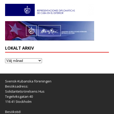
LOKALT ARKIV
Svensk-Kubanska föreningen
Besöksadress:
Solidaritetsrörelsens Hus
Tegelviksgatan 40
116 41 Stockholm
Besökstid: