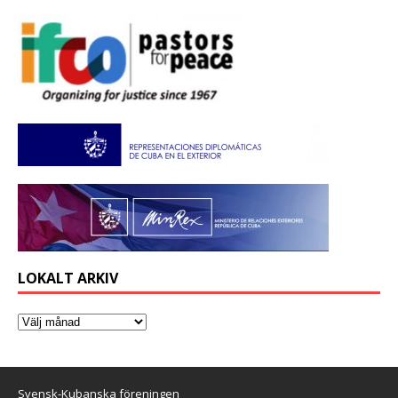
LOKALT ARKIV
Svensk-Kubanska föreningen