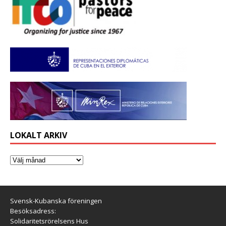
LOKALT ARKIV
Svensk-Kubanska föreningen
Besöksadress:
Solidaritetsrörelsens Hus