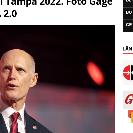
 i Tampa 2022. Foto Gage
BL
 2.0
BU
GE
LÄN