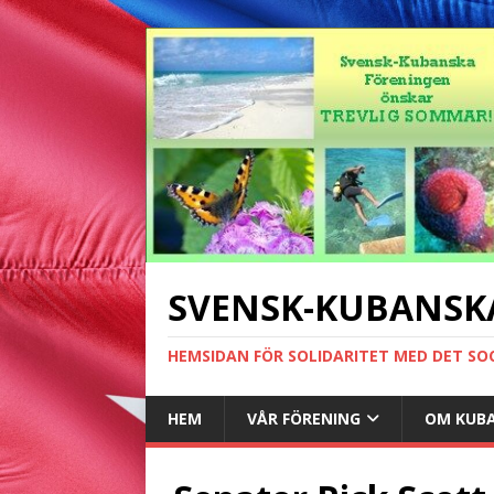
SVENSK-KUBANSK
HEMSIDAN FÖR SOLIDARITET MED DET SO
HEM
VÅR FÖRENING
OM KUB