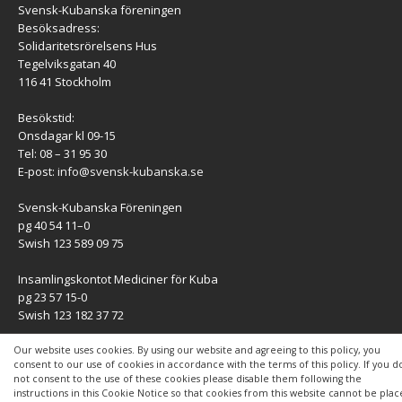
Svensk-Kubanska föreningen
Besöksadress:
Solidaritetsrörelsens Hus
Tegelviksgatan 40
116 41 Stockholm
Besökstid:
Onsdagar kl 09-15
Tel: 08 – 31 95 30
E-post:
info@svensk-kubanska.se
Svensk-Kubanska Föreningen
pg 40 54 11–0
Swish 123 589 09 75
Insamlingskontot Mediciner för Kuba
pg 23 57 15-0
Swish 123 182 37 72
KONTAKT
Our website uses cookies. By using our website and agreeing to this policy, you
consent to our use of cookies in accordance with the terms of this policy. If you d
not consent to the use of these cookies please disable them following the
Kontaktuppgifter
instructions in this Cookie Notice so that cookies from this website cannot be pla