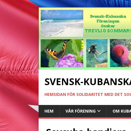
SVENSK-KUBANSK
HEMSIDAN FÖR SOLIDARITET MED DET SO
HEM
VÅR FÖRENING
OM KUB