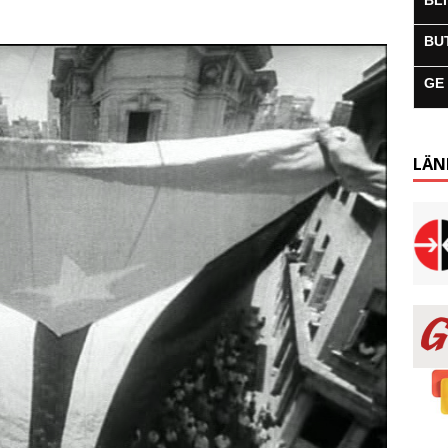
BL
BU
GE
LÄN