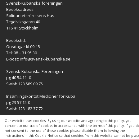
Svensk-Kubanska föreningen
Besöksadress:
Solidaritetsrörelsens Hus
Tegelviksgatan 40
116 41 Stockholm
Besökstid:
Onsdagar kl 09-15
Tel: 08 – 31 95 30
E-post:
info@svensk-kubanska.se
Svensk-Kubanska Föreningen
pg 40 54 11–0
Swish 123 589 09 75
Insamlingskontot Mediciner för Kuba
pg 23 57 15-0
Swish 123 182 37 72
KONTAKT
Our website uses cookies. By using our website and agreeing to this policy, you
consent to our use of cookies in accordance with the terms of this policy. If you d
not consent to the use of these cookies please disable them following the
Kontaktuppgifter
instructions in this Cookie Notice so that cookies from this website cannot be pla