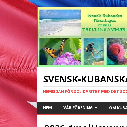
SVENSK-KUBANSK
HEMSIDAN FÖR SOLIDARITET MED DET SO
HEM
VÅR FÖRENING
OM KUB