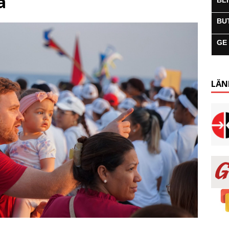
a
BL
BU
GE
LÄN