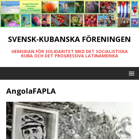
SVENSK-KUBANSKA FÖRENINGEN
HEMSIDAN FÖR SOLIDARITET MED DET SOCIALISTISKA
KUBA OCH DET PROGRESSIVA LATINAMERIKA
AngolaFAPLA