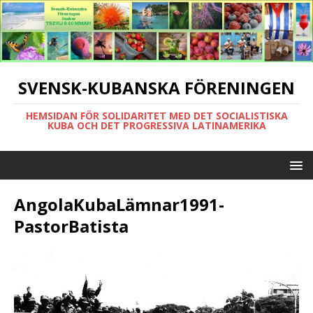
SVENSK-KUBANSKA FÖRENINGEN
HEMSIDAN FÖR SOLIDARITET MED DET SOCIALISTISKA
KUBA OCH DET PROGRESSIVA LATINAMERIKA
AngolaKubaLämnar1991-
PastorBatista