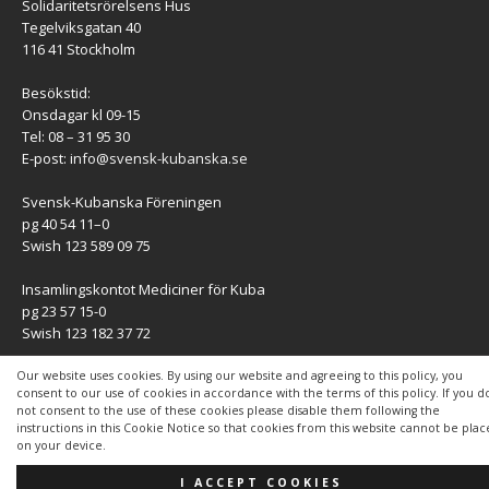
Solidaritetsrörelsens Hus
Tegelviksgatan 40
116 41 Stockholm
Besökstid:
Onsdagar kl 09-15
Tel: 08 – 31 95 30
E-post:
info@svensk-kubanska.se
Svensk-Kubanska Föreningen
pg 40 54 11–0
Swish 123 589 09 75
Insamlingskontot Mediciner för Kuba
pg 23 57 15-0
Swish 123 182 37 72
KONTAKT
Our website uses cookies. By using our website and agreeing to this policy, you
consent to our use of cookies in accordance with the terms of this policy. If you d
not consent to the use of these cookies please disable them following the
Kontaktuppgifter
instructions in this Cookie Notice so that cookies from this website cannot be pla
on your device.
I ACCEPT COOKIES