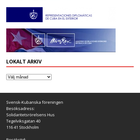
LOKALT ARKIV
Svensk-Kubanska föreningen
Besöksadress:
Solidaritetsrörelsens Hus
Tegelviksgatan 40
116 41 Stockholm
Besökstid: