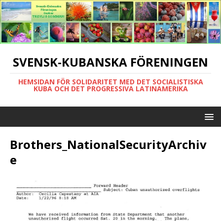
SVENSK-KUBANSKA FÖRENINGEN
HEMSIDAN FÖR SOLIDARITET MED DET SOCIALISTISKA
KUBA OCH DET PROGRESSIVA LATINAMERIKA
Brothers_NationalSecurityArchiv
e