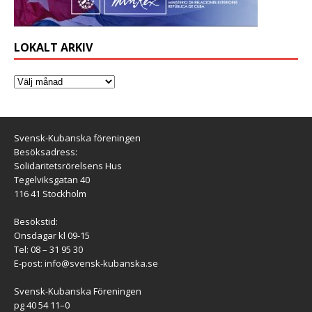
LOKALT ARKIV
Svensk-Kubanska föreningen
Besöksadress:
Solidaritetsrörelsens Hus
Tegelviksgatan 40
116 41 Stockholm
Besökstid:
Onsdagar kl 09-15
Tel: 08 – 31 95 30
E-post:
info@svensk-kubanska.se
Svensk-Kubanska Föreningen
pg 40 54 11–0