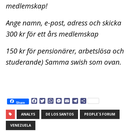
medlemskap!
Ange namn, e-post, adress och skicka
300 kr för ett års medlemskap
150 kr för pensionärer, arbetslösa och
studerande) Samma swish som ovan.
F
T
W
M
E
T
D
Share
a
w
h
e
m
e
e
c
i
a
s
a
l
l
ANALYS
DE LOS SANTOS
PEOPLE´S FORUM
e
t
t
s
i
e
a
b
t
s
e
l
g
VENEZUELA
o
e
A
n
r