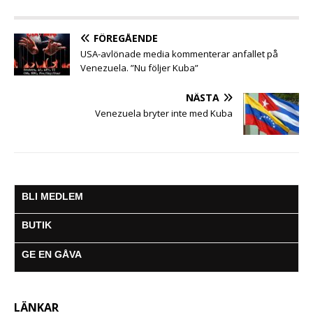
o
r
p
g
a
k
p
e
m
FÖREGÅENDE
r
USA-avlönade media kommenterar anfallet på
Venezuela. ”Nu följer Kuba”
NÄSTA
Venezuela bryter inte med Kuba
BLI MEDLEM
BUTIK
GE EN GÅVA
LÄNKAR