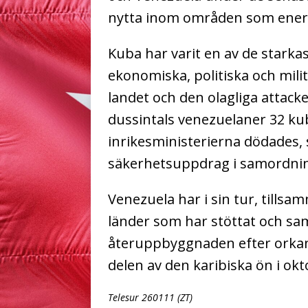
nytta inom områden som energi
Kuba har varit en av de starka
ekonomiska, politiska och mili
landet och den olagliga attack
dussintals venezuelaner 32 ku
inrikesministerierna dödades,
säkerhetsuppdrag i samordni
Venezuela har i sin tur, tills
länder som har stöttat och sa
återuppbyggnaden efter orkan
delen av den karibiska ön i ok
Telesur 260111 (ZT)