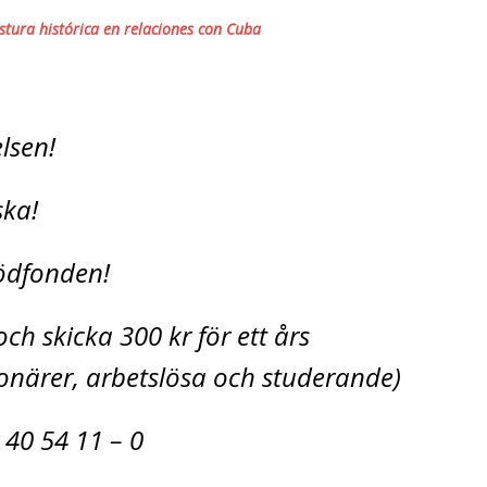
stura histórica en relaciones con Cuba
relsen!
ska!
Stödfonden!
ch skicka 300 kr för ett års
närer, arbetslösa och studerande)
 40 54 11 – 0