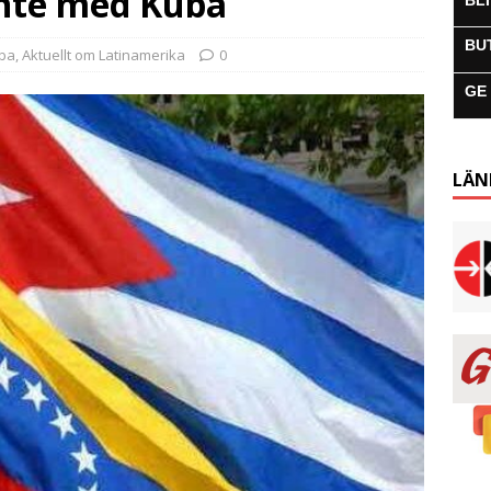
inte med Kuba
BL
BU
uba
,
Aktuellt om Latinamerika
0
GE
LÄN