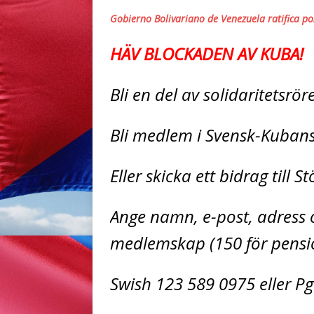
Gobierno Bolivariano de Venezuela ratifica po
HÄV BLOCKADEN AV KUBA!
Bli en del av solidaritetsrö
Bli medlem i Svensk-Kuban
Eller skicka ett bidrag till 
Ange namn, e-post, adress o
medlemskap (150 för pensio
Swish 123 589 0975 eller Pg