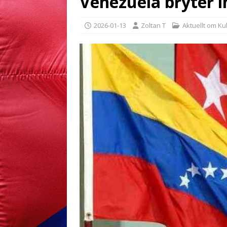
Venezuela bryter 
2026-01-13
Zoltan T
Aktuellt om K