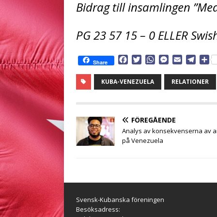
Bidrag till insamlingen ”Med
PG 23 57 15 – 0 ELLER Swis
F
T
W
M
E
T
D
Share
a
w
h
e
m
e
e
c
i
a
s
a
l
l
KUBA-VENEZUELA
RELATIONER
e
t
t
s
i
e
a
b
t
s
e
l
g
o
e
A
n
r
o
r
p
g
a
FÖREGÅENDE
k
p
e
m
Analys av konsekvenserna av an
r
på Venezuela
Svensk-Kubanska föreningen
Besöksadress: