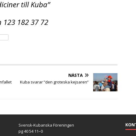
iciner till Kuba”
h 123 182 37 72
NÄSTA
fallet
Kuba svarar ”den groteska kejsaren”
KON
Svensk-Kubanska Föreningen
pg 40 54 11–0