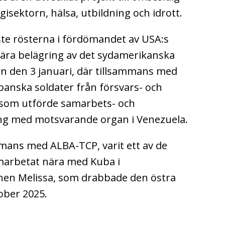
sektorn, hälsa, utbildning och idrott.
ste rösterna i fördömandet av USA:s
tära belägring av det sydamerikanska
en den 3 januari, där tillsammans med
banska soldater från försvars- och
 som utförde samarbets- och
ng med motsvarande organ i Venezuela.
ammans med ALBA-TCP, varit ett av de
marbetat nära med Kuba i
en Melissa, som drabbade den östra
tober 2025.