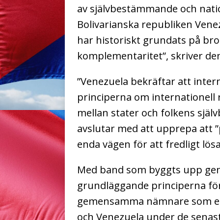
av självbestämmande och natio
Bolivarianska republiken Vene
har historiskt grundats på bro
komplementaritet”, skriver de
”Venezuela bekräftar att inter
principerna om internationell 
mellan stater och folkens själ
avslutar med att upprepa att ”
enda vägen för att fredligt lösa 
Med band som byggts upp gen
grundläggande principerna för 
gemensamma nämnare som en d
och Venezuela under de senaste