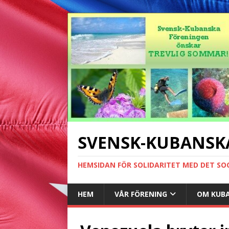
SVENSK-KUBANSK
HEMSIDAN FÖR SOLIDARITET MED DET SO
HEM
VÅR FÖRENING
OM KUB