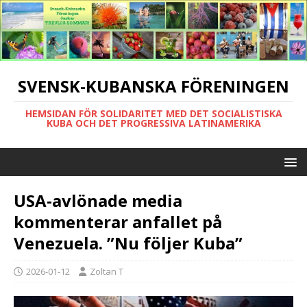
SVENSK-KUBANSKA FÖRENINGEN
HEMSIDAN FÖR SOLIDARITET MED DET SOCIALISTISKA
KUBA OCH DET PROGRESSIVA LATINAMERIKA
USA-avlönade media
kommenterar anfallet på
Venezuela. ”Nu följer Kuba”
2026-01-12
Zoltan T