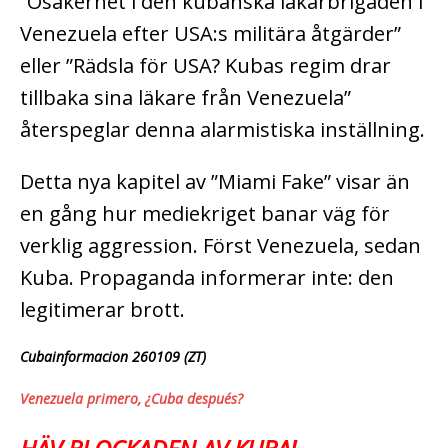
”Osäkerhet i den kubanska läkarbrigaden i
Venezuela efter USA:s militära åtgärder”
eller ”Rädsla för USA? Kubas regim drar
tillbaka sina läkare från Venezuela”
återspeglar denna alarmistiska inställning.
Detta nya kapitel av ”Miami Fake” visar än
en gång hur mediekriget banar väg för
verklig aggression. Först Venezuela, sedan
Kuba. Propaganda informerar inte: den
legitimerar brott.
Cubainformacion 260109 (ZT)
Venezuela primero, ¿Cuba después?