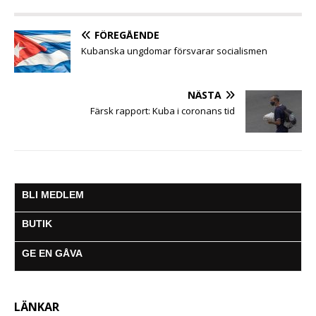
a
w
h
e
m
e
e
c
i
a
s
a
l
l
e
t
t
s
i
e
a
FÖREGÅENDE
b
t
s
e
l
g
Kubanska ungdomar försvarar socialismen
o
e
A
n
r
o
r
p
g
a
k
p
e
m
NÄSTA
r
Färsk rapport: Kuba i coronans tid
BLI MEDLEM
BUTIK
GE EN GÅVA
LÄNKAR