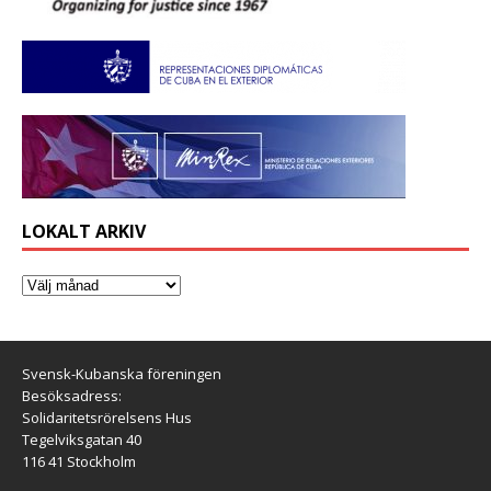
LOKALT ARKIV
Svensk-Kubanska föreningen
Besöksadress:
Solidaritetsrörelsens Hus
Tegelviksgatan 40
116 41 Stockholm