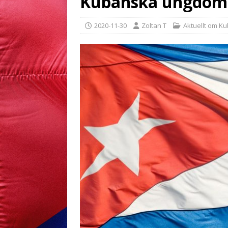
Kubanska ungdomar
2020-11-30
Zoltan T
Aktuellt om K