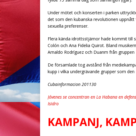
Under mötet och konserten i parken uttryckte
det som den kubanska revolutionen uppnått v
sexuella preferenser.
Flera kända idrottsstjärnor hade kommit till
Colón och Ana Fidelia Quirot. Bland musike
Arnaldo Rodríguez och Duanm från gruppen
De församlade tog avstånd från mediekampan
kupp i vilka undergrävande grupper som den s
Cubainformacion 201130
Jóvenes se concentran en La Habana en defensa
Isidro
KAMPANJ, KAMP