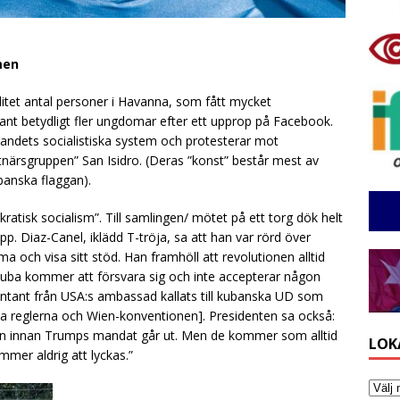
men
 litet antal personer i Havanna, som fått mycket
 betydligt fler ungdomar efter ett upprop på Facebook.
landets socialistiska system och protesterar mot
närsgruppen” San Isidro. (Deras ”konst” består mest av
banska flaggan).
tisk socialism”. Till samlingen/ mötet på ett torg dök helt
. Diaz-Canel, iklädd T-tröja, sa att han var rörd över
 och visa sitt stöd. Han framhöll att revolutionen alltid
Kuba kommer att försvara sig och inte accepterar någon
sentant från USA:s ambassad kallats till kubanska UD som
a reglerna och Wien-konventionen]. Presidenten sa också:
nen innan Trumps mandat går ut. Men de kommer som alltid
LOK
mmer aldrig att lyckas.”