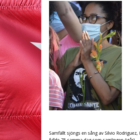
Samfällt sjöngs en sång av Silvio Rodriguez
fyllde 75 samma dag som samlingen (igår).