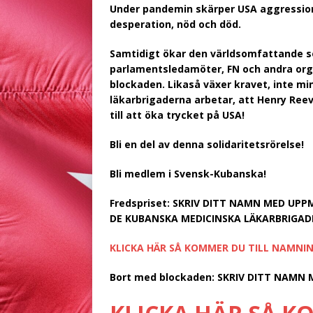
U
nder pandemin skärper USA aggression
desperation, nöd och död.
Samtidigt ökar den världsomfattande sol
parlamentsledamöter, FN och andra organ
blockaden. Likaså växer kravet, inte mi
läkarbrigaderna arbetar, att Henry Reev
till att öka trycket på USA!
Bli en del av denna solidaritetsrörel
Bli medlem i Svensk-Kubanska!
Fredspriset:
SKRIV DITT NAMN MED UPPM
DE KUBANSKA MEDICINSKA LÄKARBRIGADE
KLICKA HÄR SÅ KOMMER DU TILL NAMNI
Bort med blockaden:
SKRIV DITT NAMN 