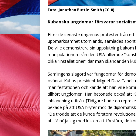
Foto: Jonathan Buttle-Smith (CC-0)
Kubanska ungdomar försvarar socialis
Efter de senaste dagarnas protester från ett
uppmärksamhet utomlands, samlades spontant
De ville demonstrera sin uppslutning bakom 
manipulationen från den USA-allierade ”konst
olika ”installationer” där man skändar den ku
Samlingens slagord var ”ungdomar för demokra
oväntat Kubas president Miguel Diaz-Canel upp
manifestationen och kände att han ville komma
tillhört ungdomen. Han betonade också att 
inblandning utifrån. [Tidigare hade en repre
pekade på att USA bryter mot de diplomatisk
”De trodde att de kunde förstöra revolutio
att få nöja sig med lusten att förstöra, de ko