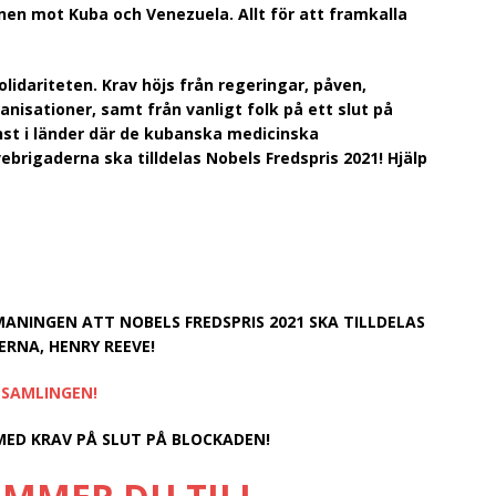
en mot Kuba och Venezuela. Allt för att framkalla
idariteten. Krav höjs från regeringar, påven,
isationer, samt från vanligt folk på ett slut på
nst i länder där de kubanska medicinska
ebrigaderna ska tilldelas Nobels Fredspris 2021! Hjälp
se!
ANINGEN ATT NOBELS FREDSPRIS 2021 SKA TILLDELAS
RNA, HENRY REEVE!
NSAMLINGEN!
MED KRAV PÅ SLUT PÅ BLOCKADEN!