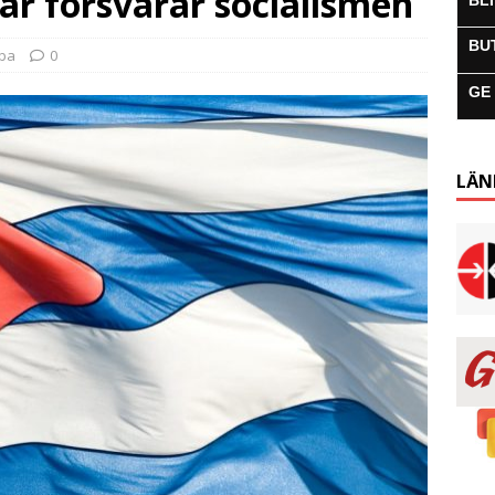
 försvarar socialismen
BL
BU
uba
0
GE
LÄN