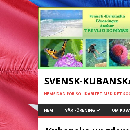
SVENSK-KUBANSK
HEMSIDAN FÖR SOLIDARITET MED DET SO
HEM
VÅR FÖRENING
OM KUB