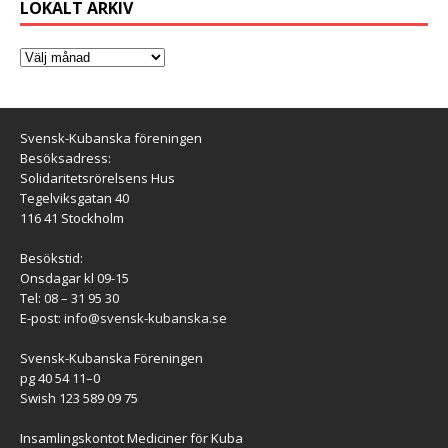
LOKALT ARKIV
Svensk-Kubanska föreningen
Besöksadress:
Solidaritetsrörelsens Hus
Tegelviksgatan 40
116 41 Stockholm
Besökstid:
Onsdagar kl 09-15
Tel: 08 – 31 95 30
E-post:
info@svensk-kubanska.se
Svensk-Kubanska Föreningen
pg 40 54 11–0
Swish 123 589 09 75
Insamlingskontot Mediciner för Kuba