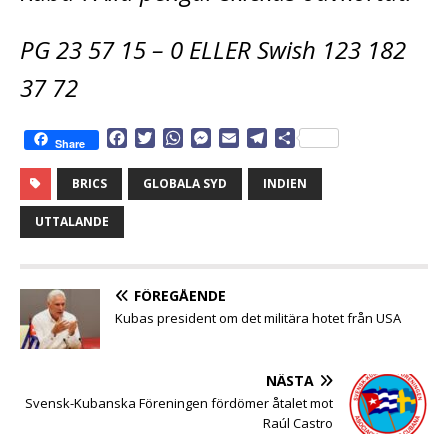
PG 23 57 15 – 0 ELLER Swish 123 182
37 72
F
T
W
M
E
T
D
Share
a
w
h
e
m
e
e
c
i
a
s
a
l
l
BRICS
GLOBALA SYD
INDIEN
e
t
t
s
i
e
a
b
t
s
e
l
g
UTTALANDE
o
e
A
n
r
o
r
p
g
a
k
p
e
m
FÖREGÅENDE
r
Kubas president om det militära hotet från USA
NÄSTA
Svensk-Kubanska Föreningen fördömer åtalet mot
Raúl Castro