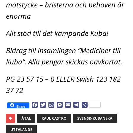
motstycke – bristerna och behoven är
enorma
Allt stöd till det kämpande Kuba!
Bidrag till insamlingen ”Mediciner till
Kuba”. Alla pengar skickas oavkortat.
PG 23 57 15 – 0 ELLER Swish 123 182
37 72
F
T
W
M
E
T
D
Share
a
w
h
e
m
e
e
c
i
a
s
a
l
l
ÅTAL
RAUL CASTRO
SVENSK-KUBANSKA
e
t
t
s
i
e
a
b
t
s
e
l
g
UTTALANDE