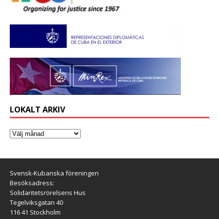
LOKALT ARKIV
Svensk-Kubanska föreningen
Besöksadress:
Solidaritetsrörelsens Hus
Tegelviksgatan 40
116 41 Stockholm