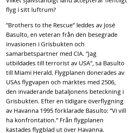
Vilket självständigt land accepterar fientligt
flyg i sitt luftrum?
”Brothers to the Rescue” leddes av José
Basulto, en veteran från den besegrade
invasionen i Grisbukten och
samarbetspartner med CIA. ”Jag
utbildades till terrorist av USA”, sa Basulto
till Miami Herald. Flygplanen donerades av
USAs flygvapen och märktes med 2506,
den invaderande bataljonens beteckning i
Grisbukten. Efter en tidigare överflygning
av Havanna 1995 förklarade Basulto: ”Vi vill
ha konfrontation.” Från flygplanen
kastades flygblad ut över Havanna.