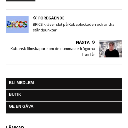
o
e
A
n
r
o
r
p
g
a
k
p
e
m
FÖREGÅENDE
r
BRICS kräver slut på Kubablockaden och andra
ståndpunkter
NÄSTA
Kubansk filmskapare om de dummaste frågorna
han får
BLI MEDLEM
BUTIK
GE EN GÅVA
LÄNKAR