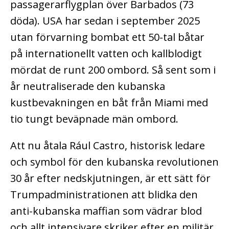
passagerarflygplan över Barbados (73
döda). USA har sedan i september 2025
utan förvarning bombat ett 50-tal båtar
på internationellt vatten och kallblodigt
mördat de runt 200 ombord. Så sent som i
år neutraliserade den kubanska
kustbevakningen en båt från Miami med
tio tungt beväpnade män ombord.
Att nu åtala Rául Castro, historisk ledare
och symbol för den kubanska revolutionen
30 år efter nedskjutningen, är ett sätt för
Trumpadministrationen att blidka den
anti-kubanska maffian som vädrar blod
och allt intensivare skriker efter en militär