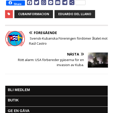
F
T
W
M
E
T
D
Share
a
w
h
e
m
e
e
c
i
a
s
a
l
l
CUBAINFORMACION
EDUARDO DEL LLANO
e
t
t
s
i
e
a
b
t
s
e
l
g
o
e
A
n
r
o
r
p
g
a
FÖREGÅENDE
k
p
e
m
Svensk-Kubanska Föreningen fördömer åtalet mot
r
Raúl Castro
NÄSTA
Rött alarm: USA förbereder pjäserna för en
invasion av Kuba.
BLI MEDLEM
BUTIK
GE EN GÅVA