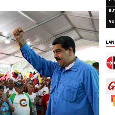
BL
BU
GE
LÄN