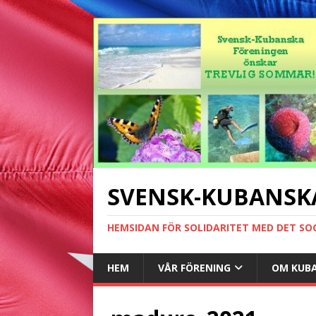
SVENSK-KUBANSK
HEMSIDAN FÖR SOLIDARITET MED DET SO
HEM
VÅR FÖRENING
OM KUB