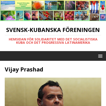
SVENSK-KUBANSKA FÖRENINGEN
HEMSIDAN FÖR SOLIDARITET MED DET SOCIALISTISKA
KUBA OCH DET PROGRESSIVA LATINAMERIKA
Vijay Prashad