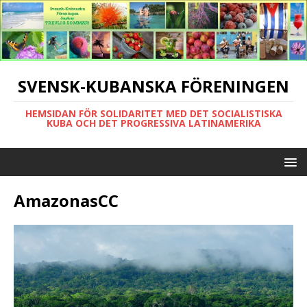
SVENSK-KUBANSKA FÖRENINGEN
HEMSIDAN FÖR SOLIDARITET MED DET SOCIALISTISKA
KUBA OCH DET PROGRESSIVA LATINAMERIKA
AmazonasCC