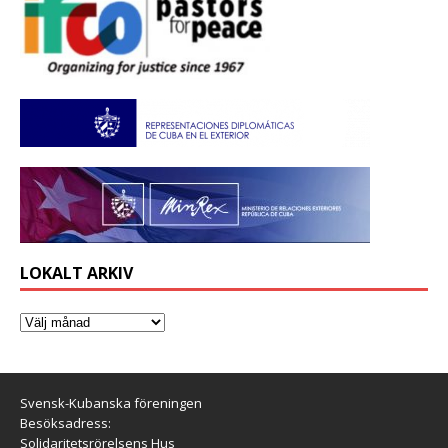
LOKALT ARKIV
Svensk-Kubanska föreningen
Besöksadress:
Solidaritetsrörelsens Hus