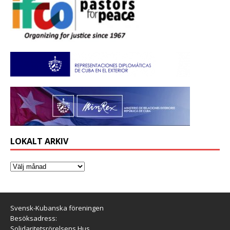
LOKALT ARKIV
Svensk-Kubanska föreningen
Besöksadress:
Solidaritetsrörelsens Hus